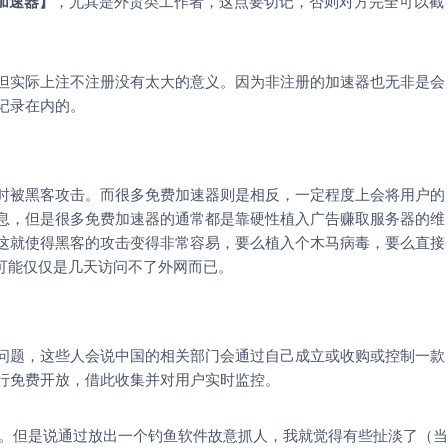
加速器
】
，尤其是外贸类工作者，这点要切记，否则对方完全可以截
但实际上注不注册没有太大的意义。因为非注册的加速器也无非是会
记录在内的。
时被黑客攻击。而很多免费加速器则是相反，一定程度上会将用户的
息，但是很多免费加速器的通常都是靠硬性植入广告赚取服务器的维
这就使得黑客的攻击变得非常容易，要么植入个木马病毒，要么直接
可能仅仅是几天访问不了外网而已。
问题，这些人会说中国的相关部门会通过自己成立或收购或控制一款
行免费开放，借此收集并对用户实时监控。
义。但是说通过放出一个钓鱼软件故意抓人，我就觉得有些扯淡了（当